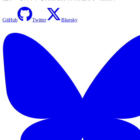
GitHub
Twitter
Bluesky