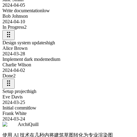
2024-04-05
Write documentation
low
Bob Johnson
2024-04-10
In Progress
2
Design system updates
high
Alice Brown
2024-03-28
Implement dark mode
medium
Charlie Wilson
2024-04-02
Done
2
Setup project
high
Eve Davis
2024-03-25
Initial commit
low
Frank White
2024-03-24
ArchiQuill
使用 AI 技术在几秒内将建筑草图转化为专业渲染图