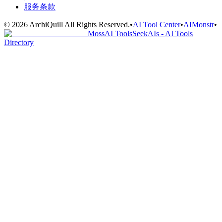
服务条款
©
2026
ArchiQuill
All Rights Reserved.
•
AI Tool Center
•
AIMonstr
•
MossAI Tools
SeekAIs - AI Tools
Directory